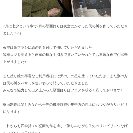
7月は七夕という事で7月の壁面飾りは夜空にかかった天の川を作っていただき
ました(^-^)
夜空は歯ブラシに絵の具を付けて描いていただきました
皆様コツを覚えると画家の様な手捌きで描いていかれとても素敵な夜空が出来
上がりました⭐︎
また塗り絵の得意なご利用者様には天の川の星を塗っていただき、また別の方
は天の川をハサミを使い切って貼っていただきました
みんなで協力して出来上がった壁面飾りはフロアを明るく彩っております♪
壁面制作は楽しみながら手先の機能維持や集中力の向上にもつながるリハビリ
になります
これからも四季折々の壁面制作を通して楽しみながら手先のリハビリにつなげ