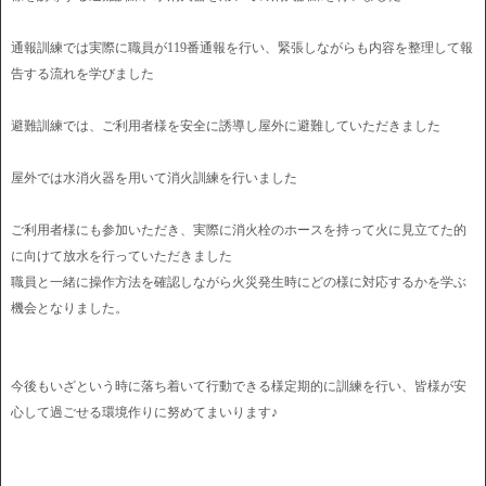
通報訓練では実際に職員が119番通報を行い、緊張しながらも内容を整理して報
告する流れを学びました
避難訓練では、ご利用者様を安全に誘導し屋外に避難していただきました
屋外では水消火器を用いて消火訓練を行いました
ご利用者様にも参加いただき、実際に消火栓のホースを持って火に見立てた的
に向けて放水を行っていただきました
職員と一緒に操作方法を確認しながら火災発生時にどの様に対応するかを学ぶ
機会となりました。
今後もいざという時に落ち着いて行動できる様定期的に訓練を行い、皆様が安
心して過ごせる環境作りに努めてまいります♪