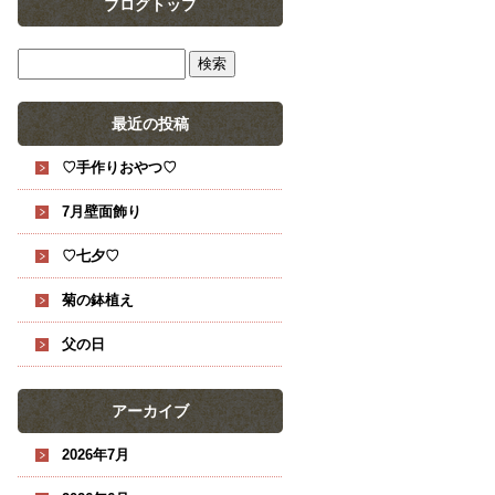
ブログトップ
最近の投稿
♡手作りおやつ♡
7月壁面飾り
♡七夕♡
菊の鉢植え
父の日
アーカイブ
2026年7月