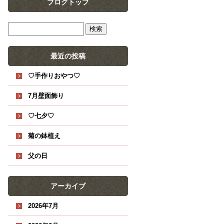
ブログトップ
最近の投稿
♡手作りおやつ♡
7月壁面飾り
♡七夕♡
菊の鉢植え
父の日
アーカイブ
2026年7月