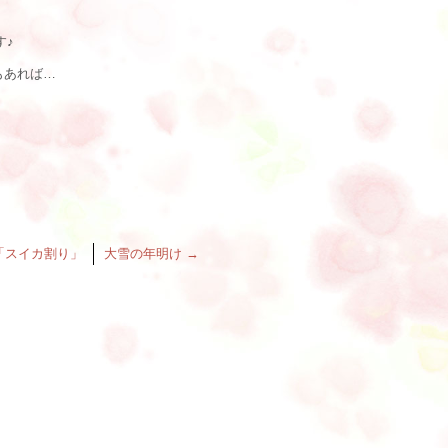
す♪
もあれば…
「スイカ割り」
大雪の年明け
→