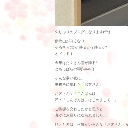
久しぶりのブログになります(^^;)
伊吹山が白くなり…
そろそろ(雪が)降るか？降るか⁈
とドキドキ
今年はたくさん雪が降る‼︎
ともっぱらの噂(´⊙ω⊙`)
そんな寒い夜に…
事務所に現れた「お客さん」
お客さん：「こんばんは」
私：「こんばんは。はじめまして…」
ご挨拶を交わしたかと思うと
直ぐにお帰りになられました…
ひとときは、何故かいろんな「お客さん」が